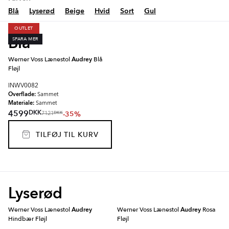
Blå
Lyserød
Beige
Hvid
Sort
Gul
OUTLET
Blå
SPARA MER
Werner Voss Lænestol
Audrey
Blå
Fløjl
INWV0082
Overflade:
Sammet
Materiale:
Sammet
DKK
4599
-35%
DKK
7121
TILFØJ TIL KURV
Lyserød
Werner Voss Lænestol
Audrey
Werner Voss Lænestol
Audrey
Rosa
Hindbær Fløjl
Fløjl