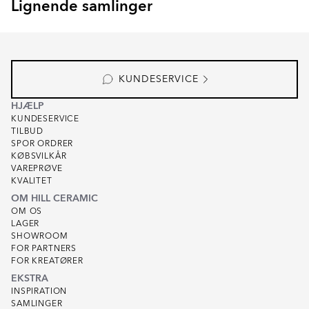
Lignende samlinger
SKADI
VALEN
Item
1
of
8
KUNDESERVICE
HJÆLP
KUNDESERVICE
TILBUD
SPOR ORDRER
KØBSVILKÅR
VAREPRØVE
KVALITET
OM HILL CERAMIC
OM OS
LAGER
SHOWROOM
FOR PARTNERS
FOR KREATØRER
EKSTRA
INSPIRATION
SAMLINGER