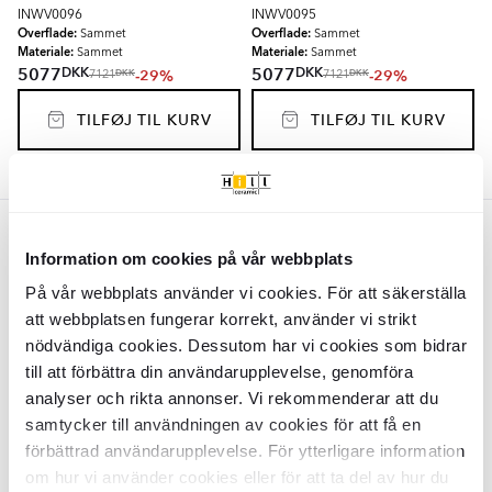
INWV0096
INWV0095
Overflade:
Overflade:
Sammet
Sammet
Materiale:
Materiale:
Sammet
Sammet
DKK
DKK
5077
5077
-29%
-29%
DKK
DKK
7121
7121
TILFØJ TIL KURV
TILFØJ TIL KURV
Beige
Information om cookies på vår webbplats
Werner Voss Lænestol
Audrey
På vår webbplats använder vi cookies. För att säkerställa
Champagne Blank
att webbplatsen fungerar korrekt, använder vi strikt
INWV0103
nödvändiga cookies. Dessutom har vi cookies som bidrar
Overflade:
Blank
till att förbättra din användarupplevelse, genomföra
Materiale:
Polyester
DKK
5077
-29%
analyser och rikta annonser. Vi rekommenderar att du
DKK
7121
samtycker till användningen av cookies för att få en
TILFØJ TIL KURV
förbättrad användarupplevelse. För ytterligare information
om hur vi använder cookies eller för att ta del av hur du