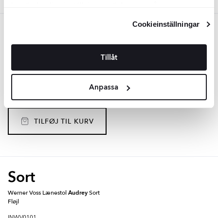
kan ändra dina inställningar, vänligen se vår
Integritetspolicy
och
Cookiepolicy
.
Cookieinställningar
Hvid
Werner Voss Lænestol
Audrey
Hvid
Tillåt
Mat
INWV0071
Overflade:
Matt
Anpassa
Materiale:
Polyester, Järn, Furu
DKK
5345
-29%
DKK
7498
TILFØJ TIL KURV
Sort
Werner Voss Lænestol
Audrey
Sort
Fløjl