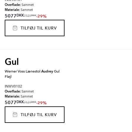
INWV0101
Overflade:
Sammet
Materiale:
Sammet
DKK
5077
-29%
DKK
7121
TILFØJ TIL KURV
Gul
Werner Voss Lænestol
Audrey
Gul
Fløjl
INWV0102
Overflade:
Sammet
Materiale:
Sammet
DKK
5077
-29%
DKK
7121
TILFØJ TIL KURV