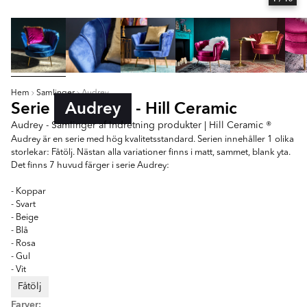
Hem
Samlinger
Audrey
Serie
Audrey
- Hill Ceramic
Audrey - Samlinger af Indretning produkter | Hill Ceramic ®
Audrey är en serie med hög kvalitetsstandard. Serien innehåller 1 olika
storlekar: Fåtölj. Nästan alla variationer finns i matt, sammet, blank yta.
Det finns 7 huvud färger i serie Audrey:
- Koppar
- Svart
- Beige
- Blå
- Rosa
- Gul
- Vit
Fåtölj
Farver: