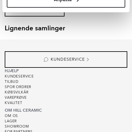
TILFØJ TIL KURV
Lignende samlinger
BUVETTE
VONDEL
Item
1
of
8
KUNDESERVICE
HJÆLP
KUNDESERVICE
TILBUD
SPOR ORDRER
KØBSVILKÅR
VAREPRØVE
KVALITET
OM HILL CERAMIC
OM OS
LAGER
SHOWROOM