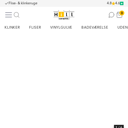
Flise- & klinkeruge
4.8
4.6
0
KLINKER
FLISER
VINYLGULVE
BADEVÆRELSE
UDEN
Item
1
of
6
1
/ 6