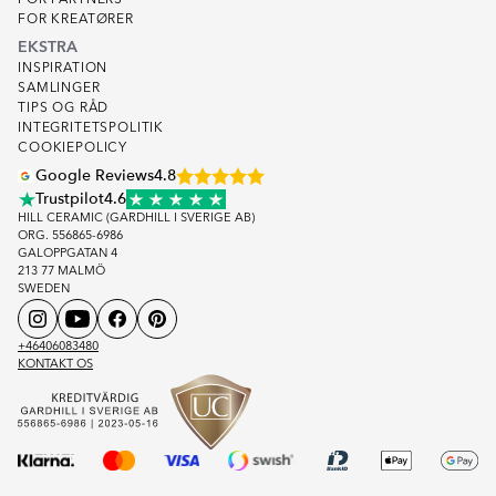
FOR PARTNERS
FOR KREATØRER
EKSTRA
INSPIRATION
SAMLINGER
TIPS OG RÅD
INTEGRITETSPOLITIK
COOKIEPOLICY
Google Reviews
4.8
Trustpilot
4.6
HILL CERAMIC (GARDHILL I SVERIGE AB)
ORG. 556865-6986
GALOPPGATAN 4
213 77 MALMÖ
SWEDEN
+46406083480
KONTAKT OS