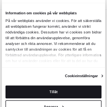
Trå
Information om cookies på vår webbplats
Trå
På vår webbplats använder vi cookies. För att säkerställa
att webbplatsen fungerar korrekt, använder vi strikt
Udendørsbord
Arvico
Træ
Udendørsbord
Arvico
Træ 200x100
220/300x100 cm
cm
nödvändiga cookies. Dessutom har vi cookies som bidrar
till att förbättra din användarupplevelse, genomföra
GRRD0046
GRRD0047
analyser och rikta annonser. Vi rekommenderar att du
Overflade:
Overflade:
Matt
Matt
Materiale:
Materiale:
Robiniaträ (Oljebehandlat)
Robiniaträ (Oljebehandlat)
samtycker till användningen av cookies för att få en
DKK
DKK
10999
6999
-43%
-39%
DKK
DKK
19273
11436
förbättrad användarupplevelse. För ytterligare information
om hur vi använder cookies eller för att ta del av hur du
TILFØJ TIL KURV
TILFØJ TIL KURV
kan ändra dina inställningar, vänligen se vår
Integritetspolicy
och
Cookiepolicy
.
Cookieinställningar
Udendørsbord
Arvico
Træ 160x80
cm
GRRD0048
Tillåt
Overflade:
Matt
Materiale:
Robiniaträ (Oljebehandlat)
DKK
6199
-42%
DKK
10708
Anpassa