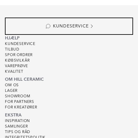
Item
1
of
7
KUNDESERVICE
HJÆLP
KUNDESERVICE
TILBUD
SPOR ORDRER
KØBSVILKÅR
VAREPRØVE
KVALITET
OM HILL CERAMIC
OM OS
LAGER
SHOWROOM
FOR PARTNERS
FOR KREATØRER
EKSTRA
INSPIRATION
SAMLINGER
TIPS OG RÅD
INTEGRITETSPOLITIK