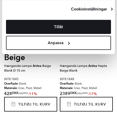
INTK1834
Integritetspolicy
och
Cookiepolicy
.
Overflade:
Blank
Cookieinställningar
Materiale:
Glas, Metall, Plast
DKK
1609
-17%
DKK
1928
Tillåt
TILFØJ TIL KURV
Anpassa
Beige
Hængende Lampe
Ardea
Beige
Hængende Lampe
Ardea
Hepta
Blank Ø 15 cm
Beige Blank
INTK1845
INTK1848
Overflade:
Overflade:
Blank
Blank
Materiale:
Materiale:
Glas, Plast, Metall
Glas, Plast, Metall
DKK
DKK
428
2389
-11%
-17%
DKK
DKK
480
2863
TILFØJ TIL KURV
TILFØJ TIL KURV