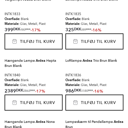
INTK1833
INTK1835
Overflade:
Overflade:
Blank
Blank
Materiale:
Materiale:
Glas, Metall, Plast
Glas, Metall, Plast
DKK
DKK
399
325
-17%
-16%
DKK
DKK
480
389
TILFØJ TIL KURV
TILFØJ TIL KURV
Hængende Lampe
Ardea
Hepta
Loftlampe
Ardea
Trio Brun Blank
Brun Blank
INTK1840
INTK1836
Overflade:
Overflade:
Blank
Blank
Materiale:
Materiale:
Glas, Metall, Plast
Glas, Metall, Plast
DKK
DKK
2389
986
-17%
-16%
DKK
DKK
2863
1180
TILFØJ TIL KURV
TILFØJ TIL KURV
Hængende Lampe
Ardea
Nona
Lampeskærm til Pendellampe
Ardea
Brun Blank
Brun