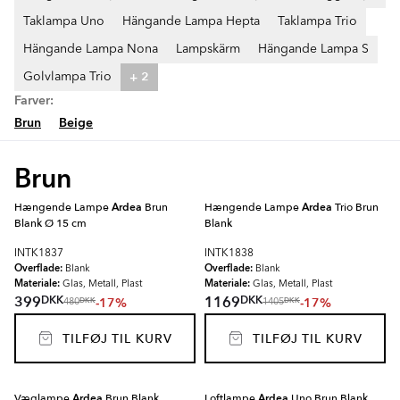
Taklampa Uno
Hängande Lampa Hepta
Taklampa Trio
Hängande Lampa Nona
Lampskärm
Hängande Lampa S
+ 2
Golvlampa Trio
Farver:
Brun
Beige
Brun
Hængende Lampe
Ardea
Brun
Hængende Lampe
Ardea
Trio Brun
Blank Ø 15 cm
Blank
INTK1837
INTK1838
Overflade:
Overflade:
Blank
Blank
Materiale:
Materiale:
Glas, Metall, Plast
Glas, Metall, Plast
DKK
DKK
399
1169
-17%
-17%
DKK
DKK
480
1405
TILFØJ TIL KURV
TILFØJ TIL KURV
Væglampe
Ardea
Brun Blank
Loftlampe
Ardea
Uno Brun Blank