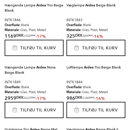
Hængende Lampe
Ardea
Trio Beige
Væglampe
Ardea
Beige Blank
Blank
INTK1846
INTK1843
Overflade:
Overflade:
Blank
Blank
Materiale:
Materiale:
Glas, Plast, Metall
Glas, Plast, Metall
DKK
DKK
1169
325
-17%
-16%
DKK
DKK
1405
389
TILFØJ TIL KURV
TILFØJ TIL KURV
Hængende Lampe
Ardea
Nona
Loftlampe
Ardea
Trio Beige Blank
Beige Blank
INTK1849
INTK1844
Overflade:
Overflade:
Blank
Blank
Materiale:
Materiale:
Glas, Plast, Metall
Glas, Plast, Metall
DKK
DKK
2959
986
-17%
-16%
DKK
DKK
3547
1180
TILFØJ TIL KURV
TILFØJ TIL KURV
Gulvlampe Trio
Ardea
Beige Mat
Væglampe
Ardea
Beige Blank S