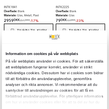
INTK1841
INTK2225
Overflade:
Overflade:
Blank
Blank
Materiale:
Materiale:
Glas, Metall, Plast
Glas
DKK
DKK
2959
79
-17%
-23%
DKK
DKK
3547
104
TILFØJ TIL KURV
TILFØJ TIL KURV
Hængende Lampe
Ardea
Brun Mat
Hængende Lampe
Ardea
Brun Mat
22x25 cm
30x35 cm
Information om cookies på vår webbplats
INTK2099
INTK2097
På vår webbplats använder vi cookies. För att säkerställa
Overflade:
Overflade:
Matt
Matt
att webbplatsen fungerar korrekt, använder vi strikt
Materiale:
Materiale:
Målat stål, Plast, Tråd, Glas
Målat stål, Plast, Tråd, Glas
DKK
DKK
939
1227
-22%
-22%
nödvändiga cookies. Dessutom har vi cookies som bidrar
DKK
DKK
1204
1573
till att förbättra din användarupplevelse, genomföra
TILFØJ TIL KURV
TILFØJ TIL KURV
analyser och rikta annonser. Vi rekommenderar att du
samtycker till användningen av cookies för att få en
förbättrad användarupplevelse. För ytterligare information
Gulvlampe
Ardea
Trio Brun Blank
om hur vi använder cookies eller för att ta del av hur du
kan ändra dina inställningar, vänligen se vår