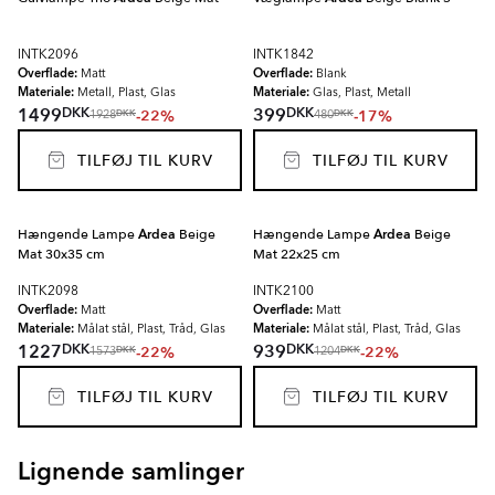
INTK2096
INTK1842
Overflade:
Overflade:
Matt
Blank
Materiale:
Materiale:
Metall, Plast, Glas
Glas, Plast, Metall
DKK
DKK
1499
399
-22%
-17%
DKK
DKK
1928
480
TILFØJ TIL KURV
TILFØJ TIL KURV
Hængende Lampe
Ardea
Beige
Hængende Lampe
Ardea
Beige
Mat 30x35 cm
Mat 22x25 cm
INTK2098
INTK2100
Overflade:
Overflade:
Matt
Matt
Materiale:
Materiale:
Målat stål, Plast, Tråd, Glas
Målat stål, Plast, Tråd, Glas
DKK
DKK
1227
939
-22%
-22%
DKK
DKK
1573
1204
TILFØJ TIL KURV
TILFØJ TIL KURV
Lignende samlinger
RENOLIA
HELOR