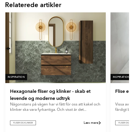
Relaterede artikler
16
- Beige
Ultramat
En meget mat overflade med minimal lysrefleksion. Ultramatte
fliser giver et blødt og moderne udtryk og skjuler effektivt
fingeraftryk og genskin.
INSPIRATION
INSPIRATION
Hexagonale fliser og klinker - skab et
Flise e
levende og moderne udtryk
Någonstans på vägen har vi fått för oss att kakel och
Vissa av o
klinker ska vara fyrkantiga. Och visst är det...
färdigt b
Læs mere
FLISER OG KLINKER
FLISER OG K