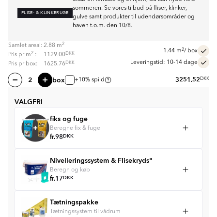
sommeren. Se vores tilbud på fliser, klinker,
FLISE- & KLINKERUGE
gulve samt produkter til udendørsområder og
haven t.o.m. den 10/8.
2
Samlet areal:
2.88
m
2
1.44
m
/ box
2
DKK
Pris pr
m
:
1129.00
Leveringstid: 10-14 dage
DKK
Pris pr box:
1625.76
box
3251.52
DKK
+10% spild
VALGFRI
fiks og fuge
Beregne fix & fuge
fr.
98
DKK
Nivelleringssystem & Flisekryds"
Beregn og køb
fr.
17
DKK
Tætningspakke
Tætningssystem til vådrum