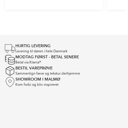
Item
1
of
5
HURTIG LEVERING
Levering til døren i hele Danmark
MODTAG FØRST - BETAL SENERE
Betal via Klarna®
BESTIL VAREPRØVE
Sammenlign farve og tekstur derhjemme
SHOWROOM I MALMØ
Kom forbi og bliv inspireret