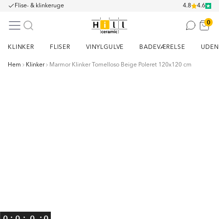
Flise- & klinkeruge
4.8
4.6
0
KLINKER
FLISER
VINYLGULVE
BADEVÆRELSE
UDEN
Hem
Klinker
Marmor Klinker Tomelloso Beige Poleret 120x120 cm
Item
1
of
4
:
:
:
0
0
0
0