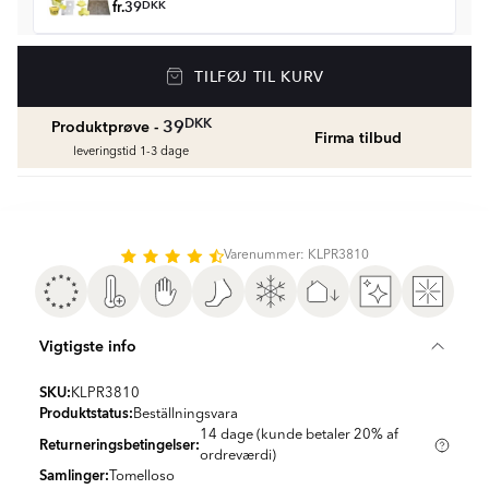
fr.
39
DKK
Gulvvarme
TILFØJ TIL KURV
Golvvärmepaket med termostat
fr.
1429
DKK
DKK
39
Produktprøve -
Firma tilbud
Vådrumssilikone
leveringstid 1-3 dage
Se farver og beregn den rette mængde
vådrumssilikone
fr.
75
DKK
Varenummer: KLPR3810
Rengøring & Vedligeholdelse
fr.
169
DKK
Vigtigste info
Fliseliste
Beregn og køb
SKU:
KLPR3810
fr.
38
DKK
Produktstatus:
Beställningsvara
14 dage (kunde betaler 20% af
Returneringsbetingelser:
ordreværdi)
Samlinger:
Tomelloso