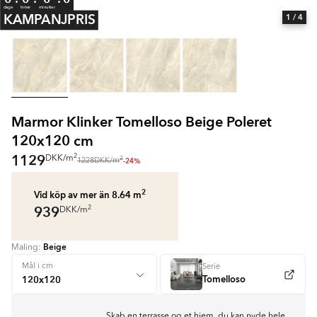
dage
timer
minutter
KAMPANJPRIS
1
/ 4
Marmor Klinker Tomelloso Beige Poleret
120x120 cm
1129
2
DKK
/
m
2
-24%
1228
DKK
/
m
2
Vid köp av mer än 8.64
m
939
2
DKK
/
m
Beige
Maling:
Mål i cm
Serie
Tomelloso
Skab en terrasse og et hjem, du kan nyde hele