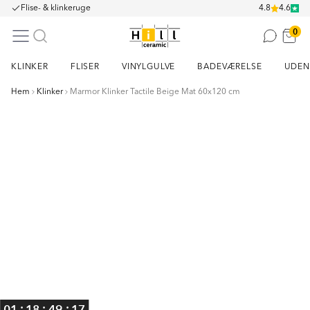
Flise- & klinkeruge
4.8
4.6
0
KLINKER
FLISER
VINYLGULVE
BADEVÆRELSE
UDEN
Hem
Klinker
Marmor Klinker Tactile Beige Mat 60x120 cm
Item
1
of
3
:
:
:
01
18
49
17