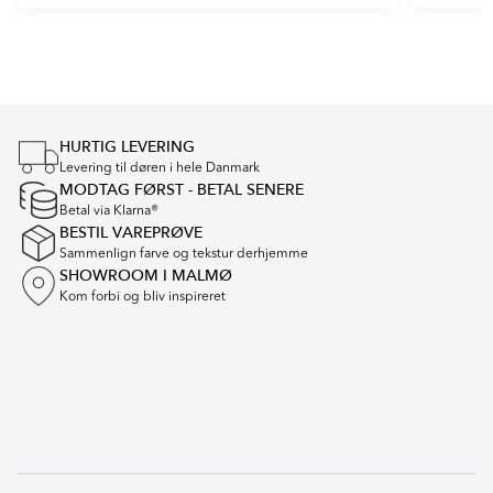
Item
1
of
5
HURTIG LEVERING
Levering til døren i hele Danmark
MODTAG FØRST - BETAL SENERE
Betal via Klarna®
BESTIL VAREPRØVE
Sammenlign farve og tekstur derhjemme
SHOWROOM I MALMØ
Kom forbi og bliv inspireret