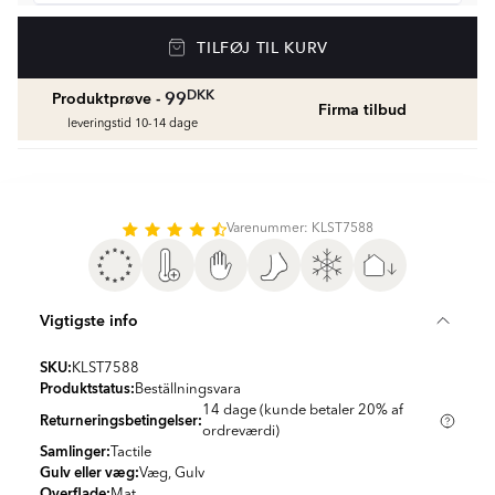
Gulvvarme
TILFØJ TIL KURV
Golvvärmepaket med termostat
fr.
1429
DKK
DKK
99
Produktprøve -
Firma tilbud
Vådrumssilikone
leveringstid 10-14 dage
Se farver og beregn den rette mængde
vådrumssilikone
fr.
75
DKK
Varenummer: KLST7588
Rengøring & Vedligeholdelse
fr.
169
DKK
Vigtigste info
Fliseliste
Beregn og køb
SKU:
KLST7588
fr.
38
DKK
Produktstatus:
Beställningsvara
14 dage (kunde betaler 20% af
Returneringsbetingelser:
ordreværdi)
Samlinger:
Tactile
Gulv eller væg:
Væg, Gulv
Overflade:
Mat