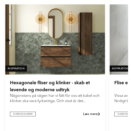
En meget mat overflade med minimal lysrefleksion. Ultramatte
fliser giver et blødt og moderne udtryk og skjuler effektivt
fingeraftryk og genskin.
INSPIRATION
INSPIRATION
Hexagonale fliser og klinker - skab et
Flise e
levende og moderne udtryk
Någonstans på vägen har vi fått för oss att kakel och
Vissa av o
klinker ska vara fyrkantiga. Och visst är det...
färdigt b
Læs mere
FLISER OG KLINKER
FLISER OG K