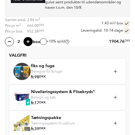
gulve samt produkter til udendørsområder og
haven t.o.m. den 10/8.
2
Samlet areal:
2.86
m
2
1.43
m
/ box
2
DKK
Pris pr
m
:
666.00
Leveringstid: 10-14 dage
DKK
Pris pr box:
952.38
box
1904.76
DKK
+10% spild
VALGFRI
fiks og fuge
Beregne fix & fuge
fr.
98
DKK
Nivelleringssystem & Flisekryds"
Beregn og køb
fr.
17
DKK
Tætningspakke
Tætningssystem til vådrum
fr.
39
DKK