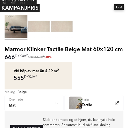
dage
timer
minutter
KAMPANJPRIS
1
/ 3
Marmor Klinker Tactile Beige Mat 60x120 cm
666
2
DKK
/
m
2
-18%
680
DKK
/
m
2
Vid köp av mer än 4.29
m
555
2
DKK
/
m
Beige
Maling:
Overflade
Serie
Tactile
Skab en terrasse og et hjem, du kan nyde hele
sommeren. Se vores tilbud på fliser, klinker,
FLISE- & KLINKERUGE