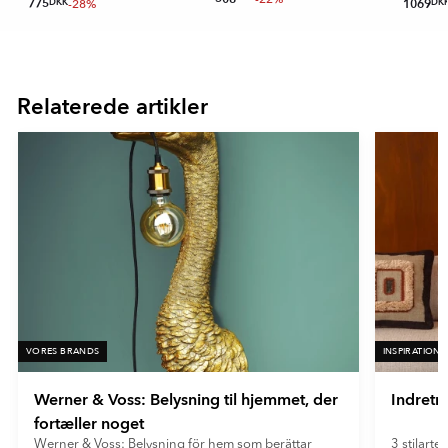
775
DKK
-28%
1069
DK
Item
1
of
Relaterede artikler
16
VORES BRANDS
INSPIRATION
Werner & Voss: Belysning til hjemmet, der
Indretn
fortæller noget
Werner & Voss: Belysning för hem som berättar
3 stilarter