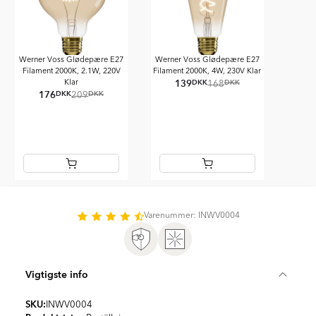
Werner Voss Glødepære E27
Werner Voss Glødepære E27
Filament 2000K, 2.1W, 220V
Filament 2000K, 4W, 230V Klar
139
DKK
DKK
Klar
168
176
DKK
DKK
209
Item
1
of
Varenummer: INWV0004
2
Vigtigste info
SKU:
INWV0004