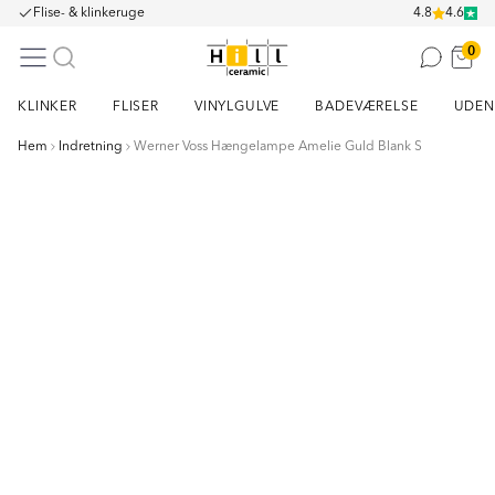
Flise- & klinkeruge
4.8
4.6
0
KLINKER
FLISER
VINYLGULVE
BADEVÆRELSE
UDEN
Hem
Indretning
Werner Voss Hængelampe Amelie Guld Blank S
Item
1
of
2