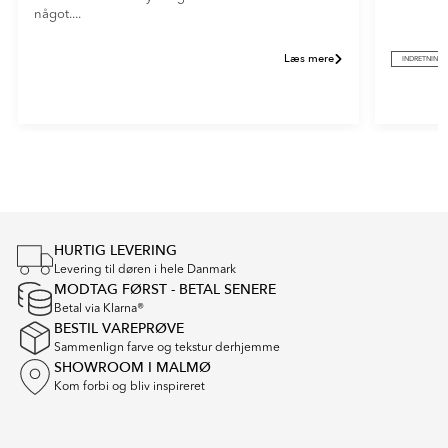
något....
Læs mere
INDRETNING
Item
1
of
2
HURTIG LEVERING
Levering til døren i hele Danmark
MODTAG FØRST - BETAL SENERE
Betal via Klarna®
BESTIL VAREPRØVE
Sammenlign farve og tekstur derhjemme
SHOWROOM I MALMØ
Kom forbi og bliv inspireret