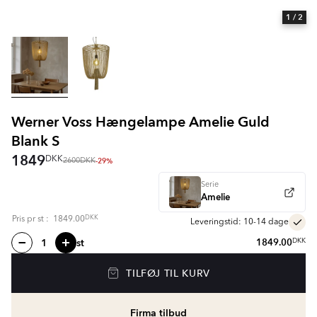
1
/ 2
Werner Voss Hængelampe Amelie Guld
Blank S
1849
DKK
-29%
2600
DKK
Serie
Amelie
DKK
Pris pr
st
:
1849.00
Leveringstid: 10-14 dage
st
1849.00
DKK
TILFØJ TIL KURV
Firma tilbud