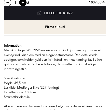
st
1037.00
DKK
TILFØJ TIL KURV
Firma tilbud
Information:
Med Abu tager WERNS® endnu et skridt ind i junglen og bringer et
eventyr ind i dit hjem med en elegant atmosfære. Den detaljerede
abefigur, som holder lyskilden i sin hånd i en metalfatning, fås i både
guld og sort – to sofistikerede farver, der smelter ind i forskellige
indretningsstile.
Specifikationer:
Højde: 39,5 cm
Lyskilde: Medfølger ikke (E27-fatning)
Kabellængde: 180 cm
Strømafbryder: Ja
Abu er mere end bare en funktionel belysning – det er et kunstnerisk