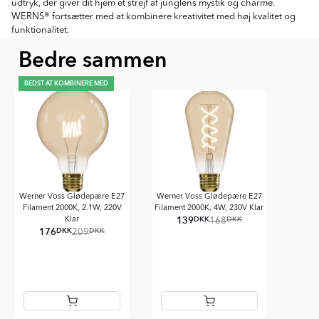
udtryk, der giver dit hjem et strejf af junglens mystik og charme.
WERNS® fortsætter med at kombinere kreativitet med høj kvalitet og
funktionalitet.
Bedre sammen
BEDST AT KOMBINERE MED
Werner Voss Glødepære E27
Werner Voss Glødepære E27
Filament 2000K, 2.1W, 220V
Filament 2000K, 4W, 230V Klar
139
DKK
DKK
Klar
168
176
DKK
DKK
209