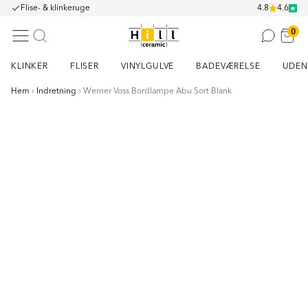
Flise- & klinkeruge
4.8
4.6
0
KLINKER
FLISER
VINYLGULVE
BADEVÆRELSE
UDEN
Hem
Indretning
Werner Voss Bordlampe Abu Sort Blank
Item
1
of
7