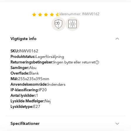
Item
1
of
Varenummer: INWV0162
2
Vigtigste info
SKU:
INWV0162
Produktstatus:
Lagerförsäljning
Returneringsbetingelser:
Ingen bytte eller returret
Samlinger:
Abu
Overflade:
Blank
Mål:
255x235x395
mm
Anvendelsesområde:
Indendørs
IP-klassificering:
IP20
Antal lyskilder:
1
Lyskilde Medfølger:
Nej
Lyskildetype:
E27
Specifikationer