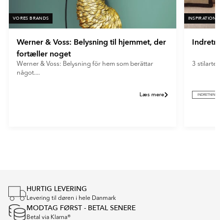
VORES BRANDS
INSPIRATION
Werner & Voss: Belysning til hjemmet, der
Indretn
fortæller noget
Werner & Voss: Belysning för hem som berättar
3 stilarter
något....
Læs mere
INDRETNING
Item
1
of
2
HURTIG LEVERING
Levering til døren i hele Danmark
MODTAG FØRST - BETAL SENERE
Betal via Klarna®