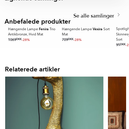
både indendørs- og udendørsmiljøer.
Item
1
Se alle samlinger
of
Anbefalede produkter
7
Fenira
Vexira
Spotlight
Hængende Lampe
Trio
Hængende Lampe
Sort
Antikbronze, Hvid Mat
Mat
Skinne
1069
DKK
-28%
709
DKK
-28%
Sort
95
DKK
-
Item
1
of
Relaterede artikler
16