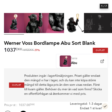
1
/ 7
Werner Voss Bordlampe Abu Sort Blank
1037
DKK
-39%
OUTLET
1692
DKK
Serie
Abu
Produkten ingår i lagerförsäljningen. Priset gäller endast
den mängd vi har i lager, och du kan inte köpa större
OUTLET
mängd till detta låga pris än den som visas nedan. Först
till kvarn gäller. Behöver du mer än vad som finns? Skicka
en offertförfrågan så återkommer vi med pris.
Leveringstid: 1-3 dagar
DKK
Pris pr
st
:
1037.00
Endast 1 st kvar!