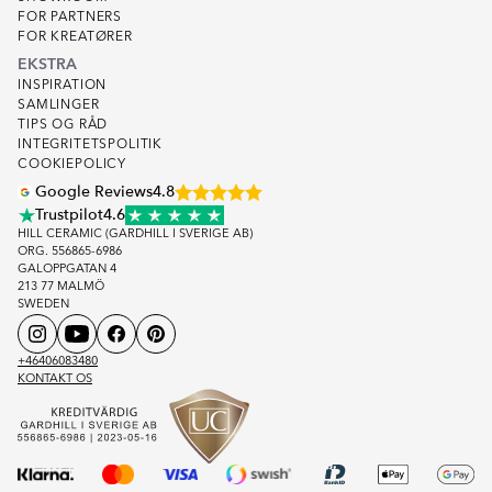
FOR PARTNERS
FOR KREATØRER
EKSTRA
INSPIRATION
SAMLINGER
TIPS OG RÅD
INTEGRITETSPOLITIK
COOKIEPOLICY
Google Reviews
4.8
Trustpilot
4.6
HILL CERAMIC (GARDHILL I SVERIGE AB)
ORG. 556865-6986
GALOPPGATAN 4
213 77 MALMÖ
SWEDEN
+46406083480
KONTAKT OS