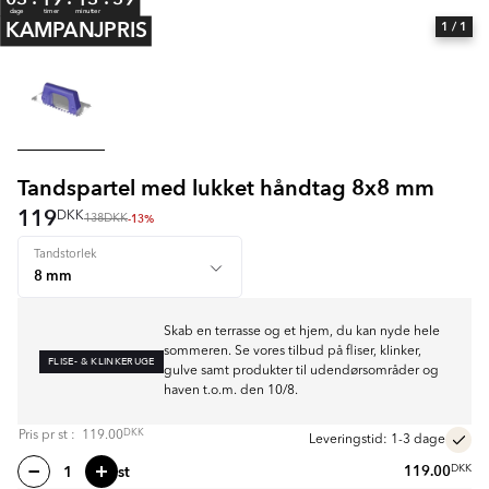
dage
timer
minutter
KAMPANJPRIS
1
/ 1
Tandspartel med lukket håndtag 8x8 mm
119
DKK
-13%
138
DKK
Tandstorlek
Skab en terrasse og et hjem, du kan nyde hele
sommeren. Se vores tilbud på fliser, klinker,
FLISE- & KLINKERUGE
gulve samt produkter til udendørsområder og
haven t.o.m. den 10/8.
DKK
Pris pr
st
:
119.00
Leveringstid: 1-3 dage
st
119.00
DKK