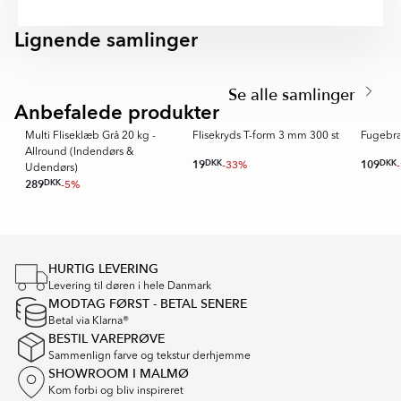
6
Lignende samlinger
NIVÅSYSTEM
KAKELKRYSS
Item
1
Se alle samlinger
of
Anbefalede produkter
REKOMMENDERAD
5
t
Multi Fliseklæb Grå 20 kg -
Flisekryds T-form 3 mm 300 st
Fugebr
Allround (Indendørs &
19
DKK
-33%
109
DKK
Udendørs)
289
DKK
-5%
Item
1
of
16
HURTIG LEVERING
Levering til døren i hele Danmark
MODTAG FØRST - BETAL SENERE
Betal via Klarna®
BESTIL VAREPRØVE
Sammenlign farve og tekstur derhjemme
SHOWROOM I MALMØ
Kom forbi og bliv inspireret