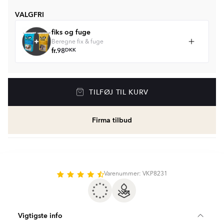
VALGFRI
fiks og fuge
Beregne fix & fuge
fr.
98
DKK
TILFØJ TIL KURV
Firma tilbud
Varenummer: VKP8231
Vigtigste info