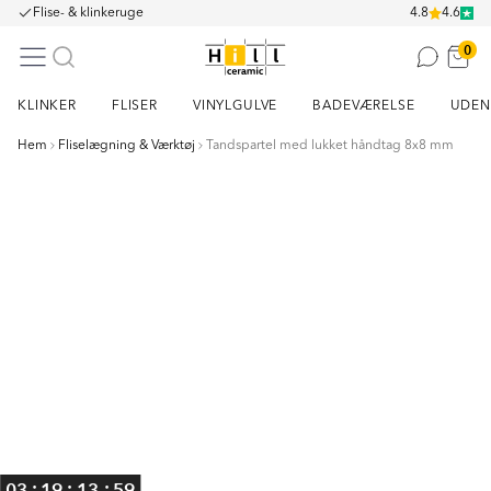
Flise- & klinkeruge
4.8
4.6
0
KLINKER
FLISER
VINYLGULVE
BADEVÆRELSE
UDEN
Hem
Fliselægning & Værktøj
Tandspartel med lukket håndtag 8x8 mm
Item
1
of
1
:
:
:
03
19
13
59