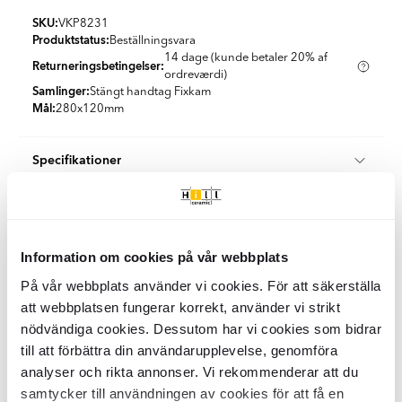
SKU:
VKP8231
Produktstatus:
Beställningsvara
14 dage (kunde betaler 20% af
Returneringsbetingelser:
ordreværdi)
Samlinger:
Stängt handtag Fixkam
Mål:
280x120
mm
Specifikationer
Produktmateriale:
Rustfrit Stål
Emballage
Farve:
Blå
Land:
Spanien
Stk/boks:
1
Form:
Rektangulær
Kvalitet og certificering
Information om cookies på vår webbplats
KG per Kasse:
11
KG per Palle:
224
På vår webbplats använder vi cookies. För att säkerställa
Når du handler hos Hill Ceramic, køber du certificerede
Klimakompenseret levering
att webbplatsen fungerar korrekt, använder vi strikt
haveprodukter, der opfylder svenske standarder.
nödvändiga cookies. Dessutom har vi cookies som bidrar
Dette produkt er af høj kvalitet og kommer fra en europæisk
Vi tilbyder 100 % klimakompenserede leveringer i samarbejde
Alle produkter fra kategorien "Fliselægning & Værktøj"
till att förbättra din användarupplevelse, genomföra
producent. Vores leverandører og producenter er ISO 9001-
med DHL og DSV i Danmark og Sverige.
certificerede, hvilket betyder, at de har implementeret et
analyser och rikta annonser. Vi rekommenderar att du
Begge vores logistikpartnere arbejder aktivt for at reducere
kvalitetsstyringssystem for at sikre overholdelse af love og
samtycker till användningen av cookies för att få en
deres miljøpåvirkning gennem elektrificering af transport, brug