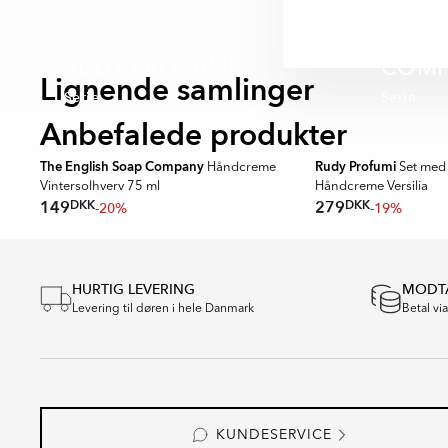
hverdag.
THE 
RUDY PROFUMI
COMP
Lignende samlinger
Serie
Serie
Anbefalede produkter
OUTLET
OUTLET
The English Soap Company
Rudy Profumi
Håndcreme
Set med
Vintersolhverv 75 ml
Håndcreme Versilia
DKK
DKK
149
279
-20%
-19%
Item
1
HURTIG LEVERING
MODTA
of
Levering til døren i hele Danmark
Betal vi
16
KUNDESERVICE