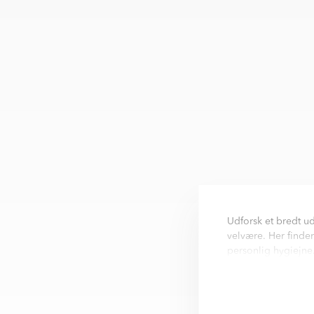
Udforsk et bredt ud
velvære. Her finder
personlig hygiejne
komfortabel og sti
Produkterne er nøje
behov og livsstile.
skønhedsrutiner, f