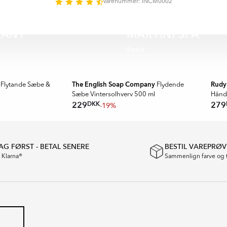
Varenummer: INCM0002
ENGLISH SOAP
ANY
MARTINI SPA
Serie
OUTLET
OUT
The English Soap Company
Rudy
 Flytande Sæbe &
Flydende
Sæbe Vintersolhverv 500 ml
Hånd
DKK
229
279
-19%
G FØRST - BETAL SENERE
BESTIL VAREPRØV
a Klarna®
Sammenlign farve og 