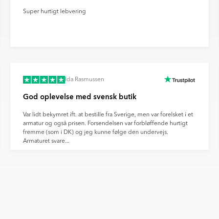
 du med til at støtte en mere
es forvrængning af
s klimaaftryk.
Super hurtigt lebvering
llinger og andre faktorer.
Ida Rasmussen
God oplevelse med svensk butik
Var lidt bekymret ift. at bestille fra Sverige, men var forelsket i et
armatur og også prisen. Forsendelsen var forbløffende hurtigt
fremme (som i DK) og jeg kunne følge den undervejs.
Armaturet svare...