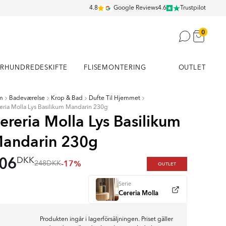
4.8
Google Reviews
4.6
Trustpilot
0
RHUNDREDESKIFTE
FLISEMONTERING
OUTLET
m
Badeværelse
Krop & Bad
Dufte Til Hjemmet
eria Molla Lys Basilikum Mandarin 230g
ereria Molla Lys Basilikum
andarin 230g
06
DKK
-17%
248
DKK
OUTLET
Serie
Cereria Molla
Produkten ingår i lagerförsäljningen. Priset gäller