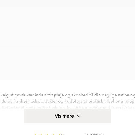
valg af produkter inden for pleje og skønhed til din daglige rutine o
 du alt fra skønhedsprodukter og hudpleje til praktisk tilbehør til kro
. Sortimentet kombinerer funktion, kvalitet og moderne design for at 
lren oplevelse i hverdagen.
Vis mere
 udvalgt med fokus på kvalitet, komfort og brugervenlighed for at pass
 Uanset om du leder efter produkter til hudpleje, hårpleje, personlig h
inder du løsninger, der hjælper dig med at skabe en afslappende og v