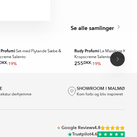
Se alle samlinger
LET
OUTLET
 Profumi
Rudy Profumi
Set med Flytande Sæbe &
Le Maiologe Klassis
creme Salento
Kropscreme Salento 450 ml
DKK
DKK
255
-19%
-19%
E
SHOWROOM I MALMØ
tekstur derhjemme
Kom forbi og bliv inspireret
Google Reviews
4.8
Trustpilot
4.6