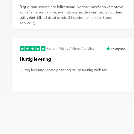
Når du vælger levering via DHL eller DSV, er
faktiske produkts farve, da dette kan skyld
bæredygtig fremtid og reducere transporten
Rigtig god service hos hillceramic. Normalt består en vareprøve
farvegengivelse fra din skærm, kameraindsti
kun af en enkelt klinke, men da jeg havde svært ved at vurdere
udtrykket, tilbød de at sende 3 i stedet for kun én. Super
service. :)
Mariam Mistry / Hines Nordics
Hurtig levering
Hurtig levering, gode priser og brugervenlig website.