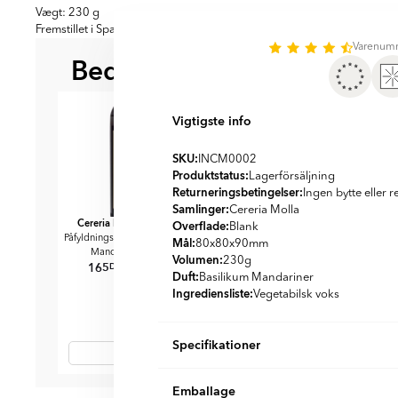
Vægt: 230 g
Fremstillet i Spanien.
Varenum
Bedre sammen
BEDST AT KOMBINERE ME
Vigtigste info
SKU:
INCM0002
Produktstatus:
Lagerförsäljning
Returneringsbetingelser:
Ingen bytte eller r
Samlinger:
Cereria Molla
Cereria Molla
Cereria Molla
Cereria M
Overflade:
Premium
Blank
Påfyldningsdiffuser Basilikum
Hjemmetekstilspray Basilikum
Basilikum
Mål:
80x80x90
mm
139
D
Mandarin 200 ml
Mandarin 500 ml
Volumen:
230g
165
186
DKK
DKK
DKK
DKK
198
219
Duft:
Basilikum Mandariner
Ingrediensliste:
Vegetabilsk voks
Specifikationer
Farve:
Item
Basilikum Mandariner
Emballage