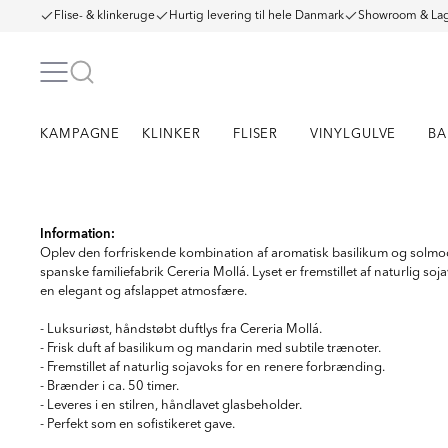
Flise- & klinkeruge
Hurtig levering til hele Danmark
Showroom & Lag
KAMPAGNE
KLINKER
FLISER
VINYLGULVE
BA
Item
1
Information:
of
Oplev den forfriskende kombination af aromatisk basilikum og solmo
9
spanske familiefabrik Cereria Mollá. Lyset er fremstillet af naturlig s
en elegant og afslappet atmosfære.
- Luksuriøst, håndstøbt duftlys fra Cereria Mollá.
- Frisk duft af basilikum og mandarin med subtile trænoter.
- Fremstillet af naturlig sojavoks for en renere forbrænding.
- Brænder i ca. 50 timer.
- Leveres i en stilren, håndlavet glasbeholder.
- Perfekt som en sofistikeret gave.