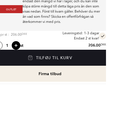
endast den mängd vi har i lager, och du kan inte
köpa större mängd till detta låga pris än den som
OUTLET
visas nedan. Först till kvarn gäller. Behöver du mer
än vad som finns? Skicka en offertförfrågan så
återkommer vi med pris.
Leveringstid: 1-3 dagar
DKK
s pr
st
:
206.00
Endast 2 st kvar!
st
206.00
DKK
TILFØJ TIL KURV
Firma tilbud