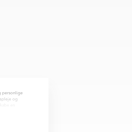
g personlige
pspleje og
skabe en
e til forskellige
ygiejne eller
elorganiseret