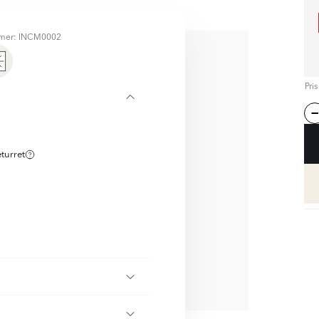
mer: INCM0002
D
Pri
eturret
olla
Håndcreme
 Mandarin 500 ml
KK
DKK
169