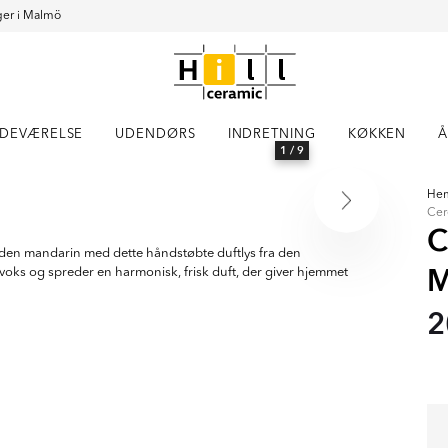
er i Malmö
DEVÆRELSE
UDENDØRS
INDRETNING
KØKKEN
Å
1
/ 9
He
Cer
C
den mandarin med dette håndstøbte duftlys fra den
M
ojavoks og spreder en harmonisk, frisk duft, der giver hjemmet
2