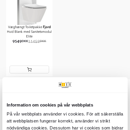
Fjord
Væghængt Toiletpakke
Hvid Blank med Sanitetsmodul
Elite
9549
DKK
DKK
11459
Item
1
of
Varenummer: BDC1157
1
Information om cookies på vår webbplats
På vår webbplats använder vi cookies. För att säkerställa
Vigtigste info
att webbplatsen fungerar korrekt, använder vi strikt
SKU:
nödvändiga cookies. Dessutom har vi cookies som bidrar
BDC1157