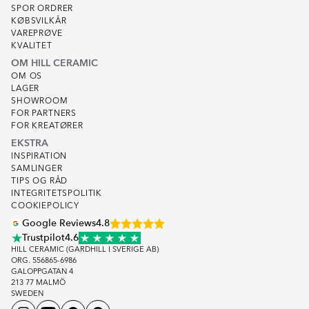
SPOR ORDRER
KØBSVILKÅR
VAREPRØVE
KVALITET
OM HILL CERAMIC
OM OS
LAGER
SHOWROOM
FOR PARTNERS
FOR KREATØRER
EKSTRA
INSPIRATION
SAMLINGER
TIPS OG RÅD
INTEGRITETSPOLITIK
COOKIEPOLICY
Google Reviews
4.8
Trustpilot
4.6
HILL CERAMIC (GARDHILL I SVERIGE AB)
ORG. 556865-6986
GALOPPGATAN 4
213 77 MALMÖ
SWEDEN