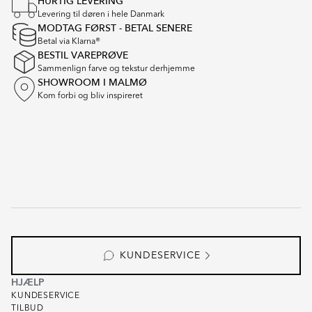
HURTIG LEVERING
of
Levering til døren i hele Danmark
16
MODTAG FØRST - BETAL SENERE
Betal via Klarna®
BESTIL VAREPRØVE
Sammenlign farve og tekstur derhjemme
SHOWROOM I MALMØ
Kom forbi og bliv inspireret
KUNDESERVICE
HJÆLP
KUNDESERVICE
TILBUD