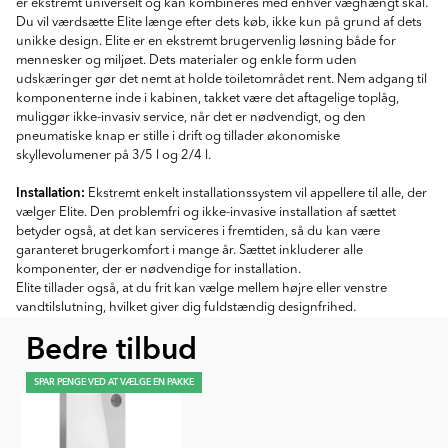
er ekstremt universelt og kan kombineres med enhver væghængt skål.
Du vil værdsætte Elite længe efter dets køb, ikke kun på grund af dets
unikke design. Elite er en ekstremt brugervenlig løsning både for
mennesker og miljøet. Dets materialer og enkle form uden
udskæringer gør det nemt at holde toiletområdet rent. Nem adgang til
komponenterne inde i kabinen, takket være det aftagelige toplåg,
muliggør ikke-invasiv service, når det er nødvendigt, og den
pneumatiske knap er stille i drift og tillader økonomiske
skyllevolumener på 3/5 l og 2/4 l.
Installation:
Ekstremt enkelt installationssystem vil appellere til alle, der
vælger Elite. Den problemfri og ikke-invasive installation af sættet
betyder også, at det kan serviceres i fremtiden, så du kan være
garanteret brugerkomfort i mange år. Sættet inkluderer alle
komponenter, der er nødvendige for installation.
Elite tillader også, at du frit kan vælge mellem højre eller venstre
vandtilslutning, hvilket giver dig fuldstændig designfrihed.
Bedre tilbud
SPAR PENGE VED AT VÆLGE EN PAKKE