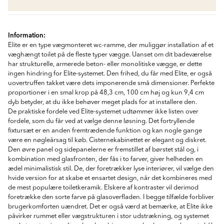
Information:
Elite er en type vægmonteret wc-ramme, der muliggør installation af et
væghængt toilet på de fleste typer vægge. Uanset om dit badeværelse
har strukturelle, armerede beton- eller monolitiske vægge, er dette
ingen hindring for Elite-systemet. Den frihed, du får med Elite, er også
uovertruffen takket være dets imponerende små dimensioner. Perfekte
proportioner i en smal krop på 48,3 cm, 100 cm høj og kun 9,4 cm
dyb betyder, at du ikke behøver meget plads for at installere den.
De praktiske fordele ved Elite-systemet udtømmer ikke listen over
fordele, som du får ved at vælge denne løsning. Det fortryllende
fixtursæt er en anden fremtrædende funktion og kan nogle gange
være en nøgleårsag til køb. Cisternekabinettet er elegant og diskret.
Den øvre panel og sidepanelerne er fremstillet af børstet stål og, i
kombination med glasfronten, der fås i to farver, giver helheden en
ædel minimalistisk stil. De, der foretrækker lyse interiører, vil vælge den
hvide version for at skabe et ensartet design, når det kombineres med
de mest populære toiletkeramik. Elskere af kontraster vil derimod
foretrække den sorte farve på glasoverfladen. I begge tilfælde forbliver
brugerkomforten uændret. Det er også værd at bemærke, at Elite ikke
påvirker rummet eller vægstrukturen i stor udstrækning, og systemet