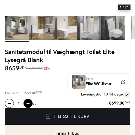
1
/ 21
Sanitetsmodul til Væghængt Toilet Elite
Lysegrå Blank
8659
DKK
-32%
12781
DKK
Serie
Elite WC-fixtur
DKK
Pris pr
st
:
8659.00
Leveringstid: 10-14 dage
st
8659.00
DKK
TILFØJ TIL KURV
Firma tilbud