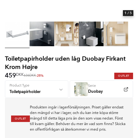
1
/ 5
Toiletpapirholder uden låg Duobay Firkant
Krom Højre
459
DKK
-28%
OUTLET
636
DKK
Product Type
Serie
Duobay
Produkten ingår i lagerförsäljningen. Priset gäller endast
den mängd vi har i lager, och du kan inte köpa större
OUTLET
mängd till detta låga pris än den som visas nedan. Först
till kvarn gäller. Behöver du mer än vad som finns? Skicka
en offertförfrågan så återkommer vi med pris.