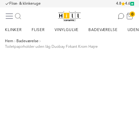
Flise- & klinkeruge
4.8
4.6
0
KLINKER
FLISER
VINYLGULVE
BADEVÆRELSE
UDEN
Hem
Badeværelse
Toiletpapirholder uden låg Duobay Firkant Krom Højre
Item
1
of
5