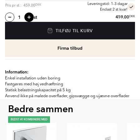
Leveringstid: 1-3 dagar
DKK
Pris pr
st
:
459.00
Endast 2 st kvar!
st
459.00
DKK
TILFØJ TIL KURV
Firma tilbud
Information:
Enkel installation uden boring
Fastgøres med høj vedhæftning
Statisk belastningskapacitet på 5 kg
Anvend ikke på malede overflader, gipsvægge og ujævne overflader
Bedre sammen
BEDST AT KOMBINERE MED