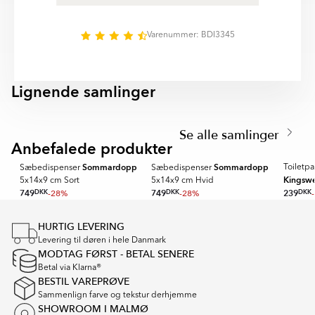
produkterne både praktisk anvendelse og et elegant
udtryk. Det gennemtænkte design gør det nemt at
skabe et harmonisk, organiseret og funktionelt
Varenummer: BDI3345
badeværelse med fokus på kvalitet, komfort og lang
holdbarhed.
Lignende samlinger
CHARON
KONA
Item
1
Se alle samlinger
of
Anbefalede produkter
SPARA MER
3
Sommardopp
Sommardopp
Toiletp
Sæbedispenser
Sæbedispenser
Kingswe
5x14x9 cm Sort
5x14x9 cm Hvid
749
DKK
-28%
749
DKK
-28%
239
DKK
Item
1
HURTIG LEVERING
of
Levering til døren i hele Danmark
16
MODTAG FØRST - BETAL SENERE
Betal via Klarna®
BESTIL VAREPRØVE
Sammenlign farve og tekstur derhjemme
SHOWROOM I MALMØ