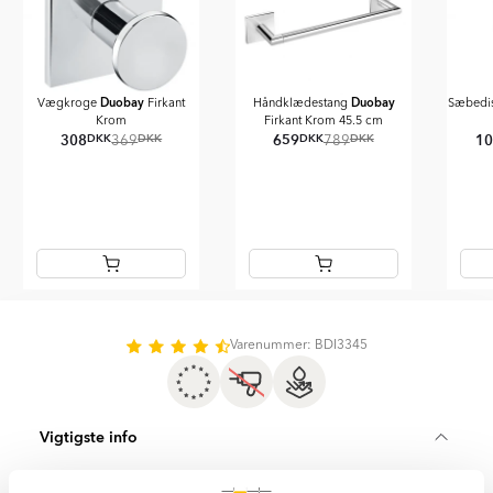
Duobay
Duobay
Vægkroge
Firkant
Håndklædestang
Sæbedi
Krom
Firkant Krom 45.5 cm
308
659
1
DKK
DKK
DKK
DKK
369
789
Item
1
of
Varenummer: BDI3345
7
Vigtigste info
SKU:
BDI3345