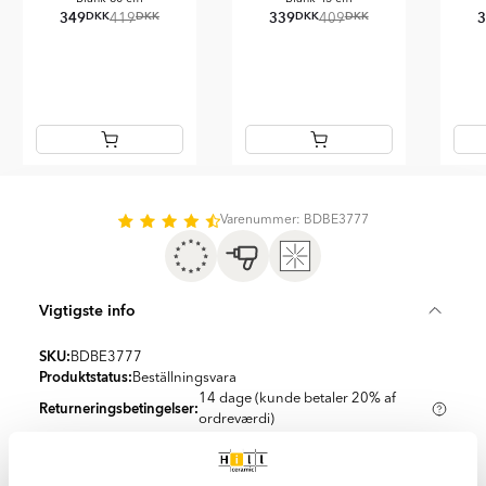
349
339
DKK
DKK
DKK
DKK
419
409
Item
1
of
Varenummer: BDBE3777
16
Vigtigste info
SKU:
BDBE3777
Produktstatus:
Beställningsvara
14 dage (kunde betaler 20% af
Returneringsbetingelser:
ordreværdi)
Samlinger:
Ligno
Overflade:
Blank
Mål:
170x80x52
mm