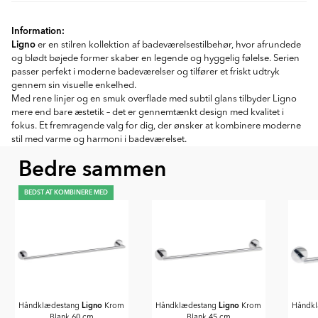
Information:
Ligno
er en stilren kollektion af badeværelsestilbehør, hvor afrundede
og blødt bøjede former skaber en legende og hyggelig følelse. Serien
passer perfekt i moderne badeværelser og tilfører et friskt udtryk
gennem sin visuelle enkelhed.
Med rene linjer og en smuk overflade med subtil glans tilbyder Ligno
mere end bare æstetik – det er gennemtænkt design med kvalitet i
fokus. Et fremragende valg for dig, der ønsker at kombinere moderne
stil med varme og harmoni i badeværelset.
Bedre sammen
BEDST AT KOMBINERE MED
Ligno
Ligno
Håndklædestang
Krom
Håndklædestang
Krom
Håndk
Blank 60 cm
Blank 45 cm