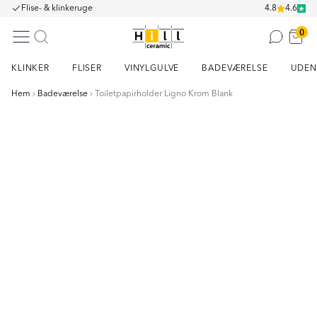
Flise- & klinkeruge
4.8
4.6
0
KLINKER
FLISER
VINYLGULVE
BADEVÆRELSE
UDEN
Hem
Badeværelse
Toiletpapirholder Ligno Krom Blank
Item
1
of
2