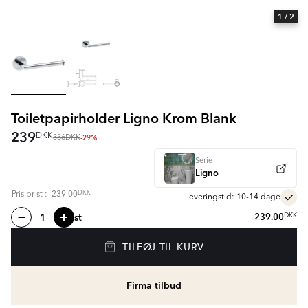
1
/ 2
Toiletpapirholder Ligno Krom Blank
239
DKK
-29%
336
DKK
Serie
Ligno
DKK
Pris pr
st
:
239.00
Leveringstid: 10-14 dage
st
239.00
DKK
TILFØJ TIL KURV
Firma tilbud