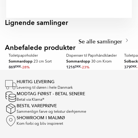
og funktionelt badeværelse med fokus på kvalitet,
komfort og lang holdbarhed.
Lignende samlinger
CHARON
KONA
Item
1
Se alle samlinger
of
Anbefalede produkter
SPARA MER
SPARA ME
3
Toiletpapirholder
Dispenser til Papirhåndklæder
Toiletp
Sommardopp
Sommardopp
Solbac
23 cm Sort
30 cm Krom
869
DKK
-28%
1216
DKK
-23%
379
DKK
Item
1
HURTIG LEVERING
of
Levering til døren i hele Danmark
16
MODTAG FØRST - BETAL SENERE
Betal via Klarna®
BESTIL VAREPRØVE
Sammenlign farve og tekstur derhjemme
SHOWROOM I MALMØ
Kom forbi og bliv inspireret