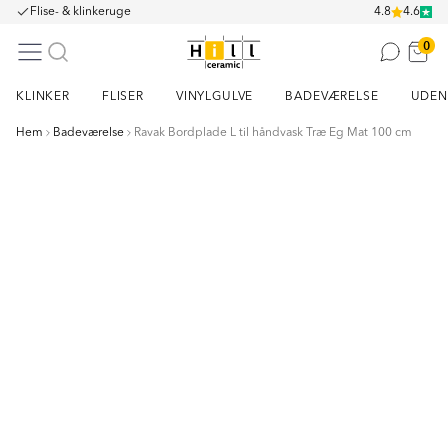
Flise- & klinkeruge
4.8
4.6
0
KLINKER
FLISER
VINYLGULVE
BADEVÆRELSE
UDEN
Hem
Badeværelse
Ravak Bordplade L til håndvask Træ Eg Mat 100 cm
Item
1
of
10