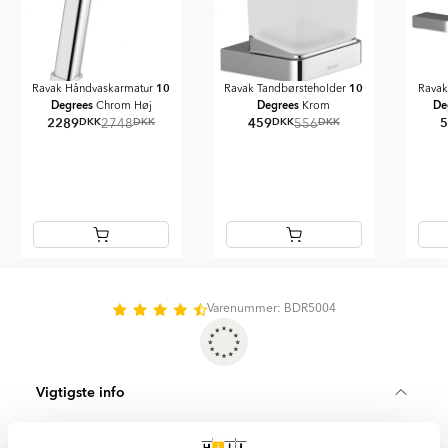
10
10
Ravak Håndvaskarmatur
Ravak Tandbørsteholder
Rava
Degrees
Degrees
De
Chrom Høj
Krom
2289
459
DKK
DKK
DKK
DKK
2748
556
Item
1
of
Varenummer: BDR5004
3
Vigtigste info
SKU:
BDR5004