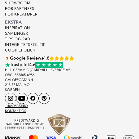
SHOWROOM
FOR PARTNERS
FOR KREATØRER
EKSTRA
INSPIRATION
SAMLINGER
TIPS OG RÅD
INTEGRITETSPOLITIK
COOKIEPOLICY
Google Reviews
4.8
Trustpilot
4.6
HILL CERAMIC (GARDHILL I SVERIGE AB)
ORG. 556865-6986
GALOPPGATAN 4
213 77 MALMÖ
SWEDEN
+46406083480
KONTAKT OS