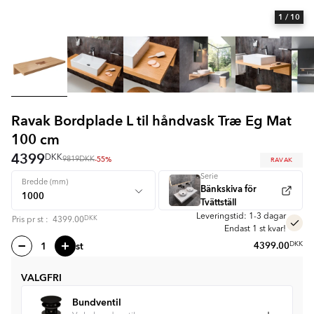
1
/ 10
Ravak Bordplade L til håndvask Træ Eg Mat
100 cm
4399
DKK
-55%
RAVAK
9819
DKK
Serie
Bredde (mm)
Bänkskiva för
Tvättställ
Leveringstid: 1-3 dagar
DKK
Pris pr
st
:
4399.00
Endast 1 st kvar!
st
4399.00
DKK
VALGFRI
Bundventil