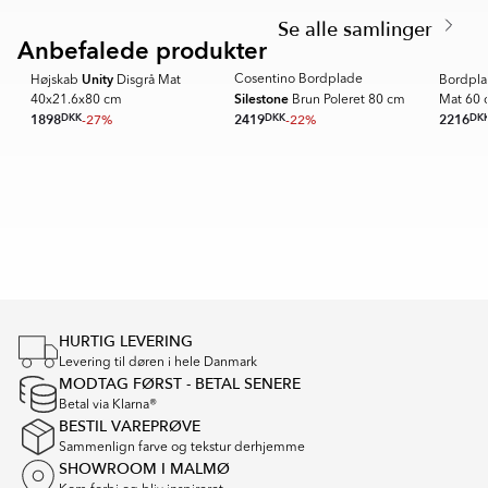
of
1
6
Se alle samlinger
🥇 TOPPDE
of
Anbefalede produkter
SPARA ME
6
Unity
Cosentino Bordplade
Højskab
Disgrå Mat
Bordpl
Silestone
40x21.6x80 cm
Brun Poleret 80 cm
Mat 60 
1898
DKK
-27%
2419
DKK
-22%
2216
DK
Item
1
of
16
HURTIG LEVERING
Levering til døren i hele Danmark
MODTAG FØRST - BETAL SENERE
Betal via Klarna®
BESTIL VAREPRØVE
Sammenlign farve og tekstur derhjemme
SHOWROOM I MALMØ