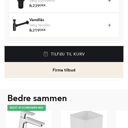
Vælg bundventil
fr.
239
DKK
Vandlås
Vælg Vandlås
fr.
219
DKK
TILFØJ TIL KURV
Firma tilbud
Bedre sammen
BEDST AT KOMBINERE MED