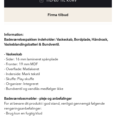
TILFØJ TIL KURV
Firma tilbud
Information:
Badeværelsespakken indeholder: Vaskeskab, Bordplade, Håndvask,
Vaskeblandingsbatteri & Bundventil.
- Vaskeskab
- Sider: 16 mm lamineret spånplade
- Fronter: 19 mm MDF
- Overflade: Matlakeret
- Inderside: Mørk tekstil
- Skuffe: Play-skuffe
- Organizer: Integreret
- Bundventil og vandlås medfølger ikke
Badeværelsesmøbler - pleje og anbefalinger
For at bevare dit produkt i god stand, venligst gennemgå følgende
rengøringsanbefalinger:
- Brug kun en fugtig klud