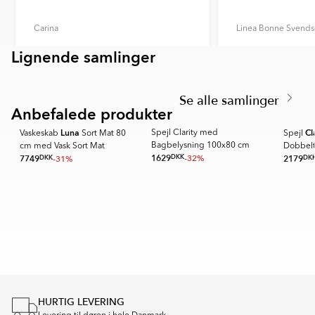
forvrængning af farvegengivelse fra din skærm,
kameraindstillinger og andre faktorer.
Carina
Linea Bonne Svend
Lignende samlinger
Item
EKSKÄR TOPS
OMNI
1
Item
of
1
6
Se alle samlinger
of
product-installation-0519.pdf
Anbefalede produkter
SPARA MER
6
Luna
Cl
Spejl Clarity med
r
Vaskeskab
Sort Mat 80
Spejl
Bagbelysning 100x80 cm
cm med Vask Sort Mat
Dobbelt
1629
DKK
-32%
7749
DKK
-31%
2179
DK
Item
1
of
16
HURTIG LEVERING