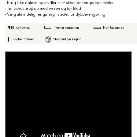
- Brug ikke opløsningsmidler eller slibende rengøringsmidler
- Tør vandsprøjt op med en ren og tør klud
- Vælg almindelig rengøring i stedet for dybderengøring