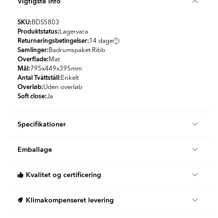
Vigtigste info
SKU:
BDS5803
Produktstatus:
Lagervara
Returneringsbetingelser:
14 dage
Samlinger:
Badrumspaket Ribb
Overflade:
Mat
Mål:
795x449x395
mm
Antal Tvättställ:
Enkelt
Overløb:
Uden overløb
Soft close:
Ja
Specifikationer
Produktmateriale:
Porcelæn, Vaskeskab, Spånplade, Vask
Emballage
Farve:
Sort
Land:
Spanien
Stk/boks:
1
Kvalitet og certificering
KG per Kasse:
39.79
Når du handler hos Hill Ceramic, køber du certificerede
Klimakompenseret levering
produkter af højeste klasse, der opfylder svenske
byggestandarder.