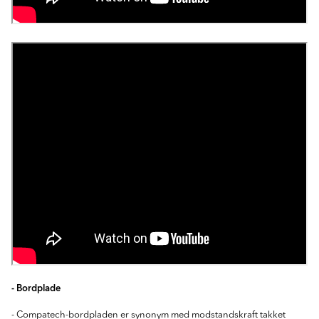
- Bordplade
- Compatech-bordpladen er synonym med modstandskraft takket