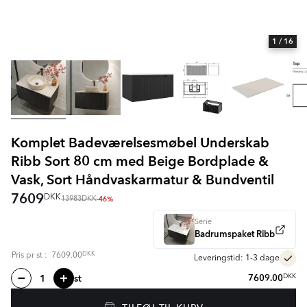
1
/ 16
Komplet Badeværelsesmøbel Underskab
Ribb Sort 80 cm med Beige Bordplade &
Vask, Sort Håndvaskarmatur & Bundventil
7609
DKK
-46%
13983
DKK
Serie
Badrumspaket Ribb
DKK
Pris pr
st
:
7609.00
Leveringstid: 1-3 dage
st
7609.00
DKK