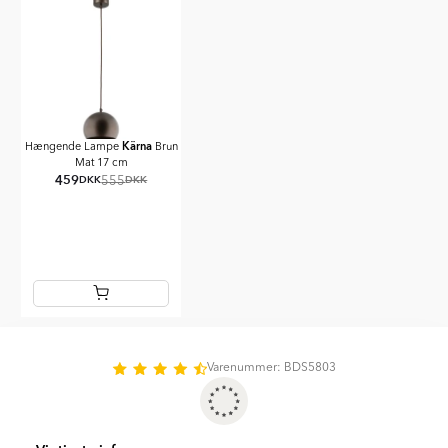
Kärna
Hængende Lampe
Brun
Mat 17 cm
459
DKK
DKK
555
Item
1
of
Varenummer: BDS5803
1