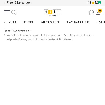
Flise- & klinkeruge
4.8
4.6
0
KLINKER
FLISER
VINYLGULVE
BADEVÆRELSE
UDEN
Hem
Badeværelse
Komplet Badeværelsesmøbel Underskab Ribb Sort 80 cm med Beige
Bordplade & Vask, Sort Håndvaskarmatur & Bundventil
Item
1
of
16