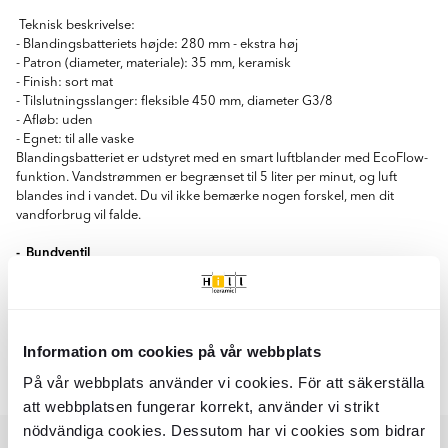
Teknisk beskrivelse:
- Blandingsbatteriets højde: 280 mm - ekstra høj
- Patron (diameter, materiale): 35 mm, keramisk
- Finish: sort mat
- Tilslutningsslanger: fleksible 450 mm, diameter G3/8
- Afløb: uden
- Egnet: til alle vaske
Blandingsbatteriet er udstyret med en smart luftblander med EcoFlow-
funktion. Vandstrømmen er begrænset til 5 liter per minut, og luft
blandes ind i vandet. Du vil ikke bemærke nogen forskel, men dit
vandforbrug vil falde.
- Bundventil
- Kun de bedste materialer, hvis kvalitet er bekræftet gennem
laboratorietests
- Hygiejnisk certifikat fra National Institute of Hygiene, der bekræfter, at
produktet opfylder sikkerhedsstandarderne
- Universel prop til håndvask med og uden overløb
Information om cookies på vår webbplats
- Særligt rengøringsmiddel, sikkert for rengjorte overflader
På vår webbplats använder vi cookies. För att säkerställa
- Afløbsdiameter: 3,16 cm
att webbplatsen fungerar korrekt, använder vi strikt
- Garanti: 2 år
nödvändiga cookies. Dessutom har vi cookies som bidrar
Indhold