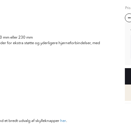
Pri
180 mm eller 230 mm
dder for ekstra støtte og yderligere hjørneforbindelser, med
ind et bredt udvalg af skylleknapper
her
.