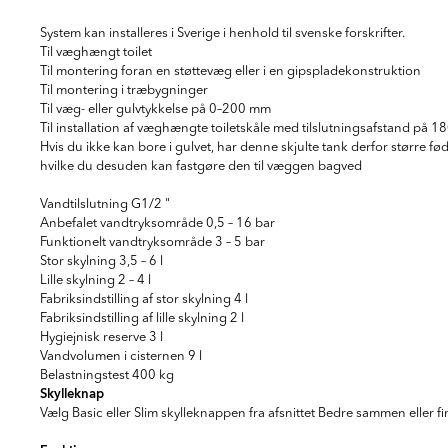
System kan installeres i Sverige i henhold til svenske forskrifter.
Til væghængt toilet
Til montering foran en støttevæg eller i en gipspladekonstruktion
Til montering i træbygninger
Til væg- eller gulvtykkelse på 0–200 mm
Til installation af væghængte toiletskåle med tilslutningsafstand på 
Hvis du ikke kan bore i gulvet, har denne skjulte tank derfor større fø
hvilke du desuden kan fastgøre den til væggen bagved
Vandtilslutning G1/2 "
Anbefalet vandtryksområde 0,5 – 16 bar
Funktionelt vandtryksområde 3 – 5 bar
Stor skylning 3,5 – 6 l
Lille skylning 2 – 4 l
Fabriksindstilling af stor skylning 4 l
Fabriksindstilling af lille skylning 2 l
Hygiejnisk reserve 3 l
Vandvolumen i cisternen 9 l
Belastningstest 400 kg
Skylleknap
Vælg Basic eller Slim skylleknappen fra afsnittet Bedre sammen eller f