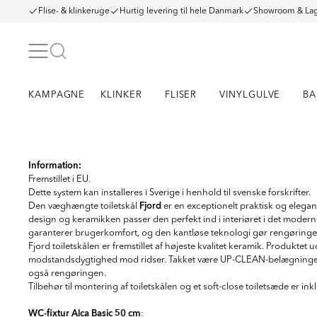
Flise- & klinkeruge
Hurtig levering til hele Danmark
Showroom & Lag
KAMPAGNE
KLINKER
FLISER
VINYLGULVE
BA
Item
1
Information:
of
Fremstillet i EU.
15
Dette system kan installeres i Sverige i henhold til svenske forskrifter.
Fjord
Den væghængte toiletskål
er en exceptionelt praktisk og elegan
design og keramikken passer den perfekt ind i interiøret i det moder
garanterer brugerkomfort, og den kantløse teknologi gør rengøringen
Fjord toiletskålen er fremstillet af højeste kvalitet keramik. Produkte
modstandsdygtighed mod ridser. Takket være UP-CLEAN-belægningen k
også rengøringen.
Tilbehør til montering af toiletskålen og et soft-close toiletsæde er ink
WC-fixtur Alca Basic 50 cm
: