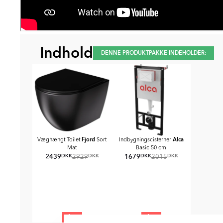
Indhold
DENNE PRODUKTPAKKE INDEHOLDER:
Fjord
Alca
Væghængt Toilet
Sort
Indbygningscisterner
Mat
Basic 50 cm
2439
1679
DKK
DKK
DKK
DKK
2929
2015
1 st
1 st