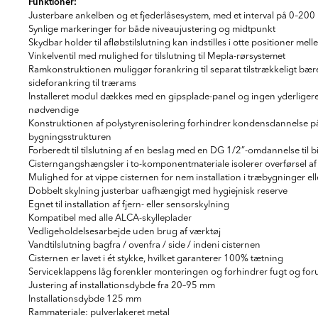
Funktioner:
Justerbare ankelben og et fjederlåsesystem, med et interval på 0–20
Synlige markeringer for både niveaujustering og midtpunkt
Skydbar holder til afløbstilslutning kan indstilles i otte positioner me
Vinkelventil med mulighed for tilslutning til Mepla-rørsystemet
Ramkonstruktionen muliggør forankring til separat tilstrækkeligt bære
sideforankring til trærams
Installeret modul dækkes med en gipsplade-panel og ingen yderligere
nødvendige
Konstruktionen af polystyrenisolering forhindrer kondensdannelse på
bygningsstrukturen
Forberedt til tilslutning af en beslag med en DG 1/2”-omdannelse til bi
Cisterngangshængsler i to-komponentmateriale isolerer overførsel af 
Mulighed for at vippe cisternen for nem installation i træbygninger ell
Dobbelt skylning justerbar uafhængigt med hygiejnisk reserve
Egnet til installation af fjern- eller sensorskylning
Kompatibel med alle ALCA-skylleplader
Vedligeholdelsesarbejde uden brug af værktøj
Vandtilslutning bagfra / ovenfra / side / indeni cisternen
Cisternen er lavet i ét stykke, hvilket garanterer 100% tætning
Serviceklappens låg forenkler monteringen og forhindrer fugt og foru
Justering af installationsdybde fra 20–95 mm
Installationsdybde 125 mm
Rammateriale: pulverlakeret metal