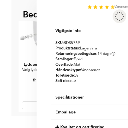
Item
Varenu
1
Bedre sammen
of
BEDST AT KOMBINERE ME
2
Vigtigste info
SKU:
BDS5769
Produktstatus:
Lagervara
Returneringsbetingelser:
14 dage
Samlinger:
Fjord
Lyddæmpningssæt
Toilet Tilbehørssæt
Firkant Guld
Overflade:
Betjening
Mat
Hv
fr.
1005
DKK
Håndvasktype:
Vælg lyddæmpningssæt
Væghængt
DKK
468
D
716
Toiletsæde:
Ja
fr.
199
DKK
Soft close:
Ja
Specifikationer
Produktmateriale:
Keramik, Metal
Emballage
Farve:
Item
Sort
Land:
1
Spanien
Stk/boks:
1
Kvalitet og certificering
of