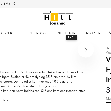
er i Malmö
DEVÆRELSE
UDENDØRS
INDRETNING
KØKKEN
Å
1
/ 15
He
Væg
V
F
t løsning til ethvert badeværelse. Takket være det moderne
I
ne hjem. Skålen er 48 cm dyb og 35,5 cm bred, hvilket
 lettere. Denne toilet kommer med 10 års garanti.
t udmærker sig ved enestående styrke og
3
an den nemt holdes ren. Skålens kantløse interiør letter
Ma
luderet.