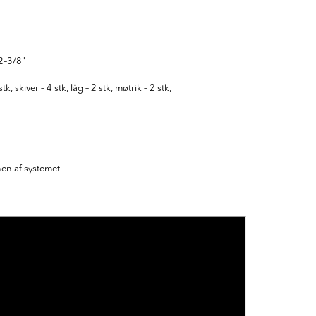
/2–3/8"
 skiver – 4 stk, låg – 2 stk, møtrik – 2 stk,
nen af systemet