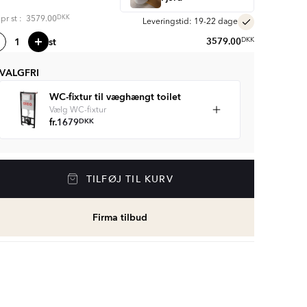
DKK
s pr
st
:
3579.00
Leveringstid: 19-22 dage
st
3579.00
DKK
VALGFRI
WC-fixtur til væghængt toilet
Vælg WC-fixtur
fr.
1679
DKK
TILFØJ TIL KURV
Firma tilbud