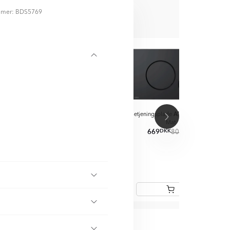
mmer: BDS5769
D
Alca
Alca
Alca
splade
Rund
Betjeningsplade
Rund
Betjeningsplade
Rund Sort
Betj
id Blank
Krom Blank
Mat
596
669
1
KK
DKK
DKK
DKK
DKK
DKK
559
716
806