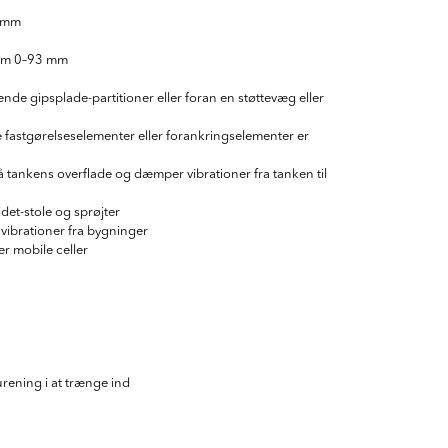
0 mm
llem 0–93 mm
nde gipsplade-partitioner eller foran en støttevæg eller
 fastgørelseselementer eller forankringselementer er
 tankens overflade og dæmper vibrationer fra tanken til
det-stole og sprøjter
vibrationer fra bygninger
er mobile celler
rening i at trænge ind