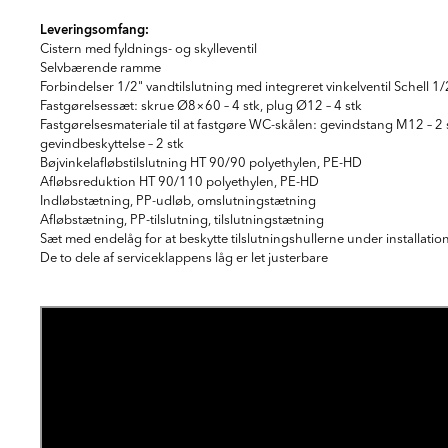
Leveringsomfang:
Cistern med fyldnings- og skylleventil
Selvbærende ramme
Forbindelser 1/2" vandtilslutning med integreret vinkelventil Schell 1
Fastgørelsessæt: skrue Ø8×60 – 4 stk, plug Ø12 – 4 stk
Fastgørelsesmateriale til at fastgøre WC-skålen: gevindstang M12 – 2 stk,
gevindbeskyttelse – 2 stk
Bøjvinkelafløbstilslutning HT 90/90 polyethylen, PE-HD
Afløbsreduktion HT 90/110 polyethylen, PE-HD
Indløbstætning, PP-udløb, omslutningstætning
Afløbstætning, PP-tilslutning, tilslutningstætning
Sæt med endelåg for at beskytte tilslutningshullerne under installatio
De to dele af serviceklappens låg er let justerbare