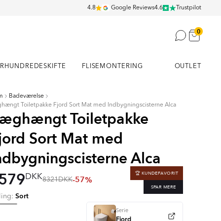
4.8
Google Reviews
4.6
Trustpilot
0
RHUNDREDESKIFTE
FLISEMONTERING
OUTLET
m
Badeværelse
hængt Toiletpakke Fjord Sort Mat med Indbygningscisterne Alca
æghængt Toiletpakke
jord Sort Mat med
ndbygningscisterne Alca
579
🏆 KUNDEFAVORIT
DKK
-57%
8321
DKK
SPAR MERE
Sort
ling:
Serie
Fjord