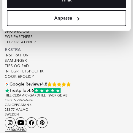
VAREPRØVE
KVALITET
OM HILL CERAMIC
Anpassa
OM OS
LAGER
SHOWROOM
FOR PARTNERS
FOR KREATØRER
EKSTRA
INSPIRATION
SAMLINGER
TIPS OG RÅD
INTEGRITETSPOLITIK
COOKIEPOLICY
Google Reviews
4.8
Trustpilot
4.6
HILL CERAMIC (GARDHILL I SVERIGE AB)
ORG. 556865-6986
GALOPPGATAN 4
213 77 MALMÖ
SWEDEN
+46406083480