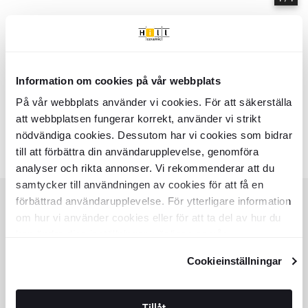
Information om cookies på vår webbplats
Hem
Samlinger
Zobra
På vår webbplats använder vi cookies. För att säkerställa
Serie
Zobra
- Hill Ceramic
att webbplatsen fungerar korrekt, använder vi strikt
Zobra - Samlinger af produkter | Hill Ceramic ®
nödvändiga cookies. Dessutom har vi cookies som bidrar
Farver:
Lignende samlinger
till att förbättra din användarupplevelse, genomföra
ERIDAN
MOMI
analyser och rikta annonser. Vi rekommenderar att du
Item
samtycker till användningen av cookies för att få en
1
of
förbättrad användarupplevelse. För ytterligare information
6
om hur vi använder cookies eller för att ta del av hur du
KUNDESERVICE
kan ändra dina inställningar, vänligen se vår
HJÆLP
Integritetspolicy
och
Cookiepolicy
.
Cookieinställningar
KUNDESERVICE
TILBUD
SPOR ORDRER
KØBSVILKÅR
Tillåt