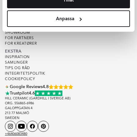
VAREPRØVE
KVALITET
OM HILL CERAMIC
Anpassa
OM OS
LAGER
SHOWROOM
FOR PARTNERS
FOR KREATØRER
EKSTRA
INSPIRATION
SAMLINGER
TIPS OG RÅD
INTEGRITETSPOLITIK
COOKIEPOLICY
Google Reviews
4.8
Trustpilot
4.6
HILL CERAMIC (GARDHILL I SVERIGE AB)
ORG. 556865-6986
GALOPPGATAN 4
213 77 MALMÖ
SWEDEN
+46406083480