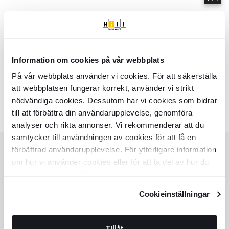
Information om cookies på vår webbplats
Hem
Samlinger
Sky
På vår webbplats använder vi cookies. För att säkerställa
Serie
Sky
- Hill Ceramic
att webbplatsen fungerar korrekt, använder vi strikt
Sky - Samlinger af produkter | Hill Ceramic ®
nödvändiga cookies. Dessutom har vi cookies som bidrar
Farver:
Lignende samlinger
till att förbättra din användarupplevelse, genomföra
analyser och rikta annonser. Vi rekommenderar att du
samtycker till användningen av cookies för att få en
förbättrad användarupplevelse. För ytterligare information
om hur vi använder cookies eller för att ta del av hur du
KUNDESERVICE
kan ändra dina inställningar, vänligen se vår
HJÆLP
Integritetspolicy
och
Cookiepolicy
.
Cookieinställningar
KUNDESERVICE
TILBUD
SPOR ORDRER
KØBSVILKÅR
Tillåt