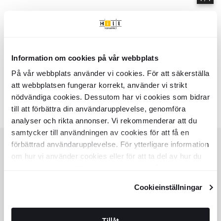
Information om cookies på vår webbplats
Hem
Samlinger
Lora
På vår webbplats använder vi cookies. För att säkerställa
Serie
Lora
- Hill Ceramic
att webbplatsen fungerar korrekt, använder vi strikt
Lora - Samlinger af produkter | Hill Ceramic ®
nödvändiga cookies. Dessutom har vi cookies som bidrar
Farver:
Lignende samlinger
till att förbättra din användarupplevelse, genomföra
SEKEL
RAINBOW
analyser och rikta annonser. Vi rekommenderar att du
Item
samtycker till användningen av cookies för att få en
1
of
förbättrad användarupplevelse. För ytterligare information
8
om hur vi använder cookies eller för att ta del av hur du
KUNDESERVICE
kan ändra dina inställningar, vänligen se vår
HJÆLP
Integritetspolicy
och
Cookiepolicy
.
Cookieinställningar
KUNDESERVICE
TILBUD
SPOR ORDRER
KØBSVILKÅR
Tillåt