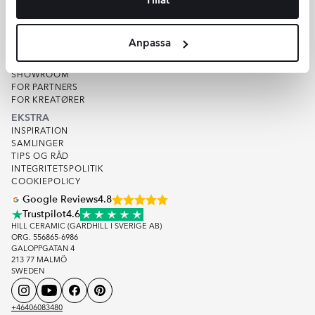
VAREPRØVE
KVALITET
OM HILL CERAMIC
Anpassa
OM OS
LAGER
SHOWROOM
FOR PARTNERS
FOR KREATØRER
EKSTRA
INSPIRATION
SAMLINGER
TIPS OG RÅD
INTEGRITETSPOLITIK
COOKIEPOLICY
Google Reviews
4.8
Trustpilot
4.6
HILL CERAMIC (GARDHILL I SVERIGE AB)
ORG. 556865-6986
GALOPPGATAN 4
213 77 MALMÖ
SWEDEN
+46406083480