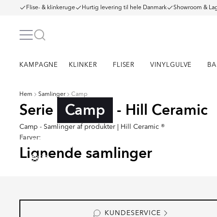
Flise- & klinkeruge
Hurtig levering til hele Danmark
Showroom & Lag
KAMPAGNE
KLINKER
FLISER
VINYLGULVE
BA
Hem
Samlinger
Camp
Serie
Camp
- Hill Ceramic
Camp - Samlinger af produkter | Hill Ceramic ®
Farver:
RENOLIA
HELO
FARNEL
MUTR
Lignende samlinger
Serie
Serie
Serie
Serie
KUNDESERVICE