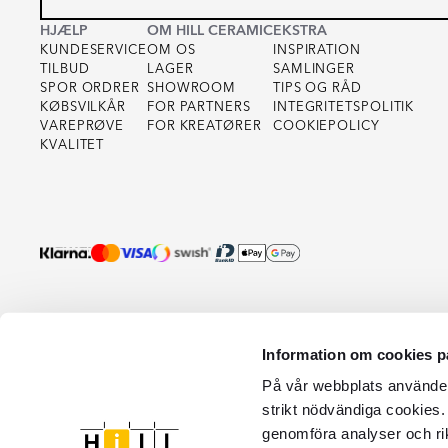
HJÆLP
OM HILL CERAMIC
EKSTRA
KUNDESERVICE
OM OS
INSPIRATION
TILBUD
LAGER
SAMLINGER
SPOR ORDRER
SHOWROOM
TIPS OG RÅD
KØBSVILKÅR
FOR PARTNERS
INTEGRITETSPOLITIK
VAREPRØVE
FOR KREATØRER
COOKIEPOLICY
KVALITET
Information om cookies p
På vår webbplats använder 
strikt nödvändiga cookies.
genomföra analyser och ri