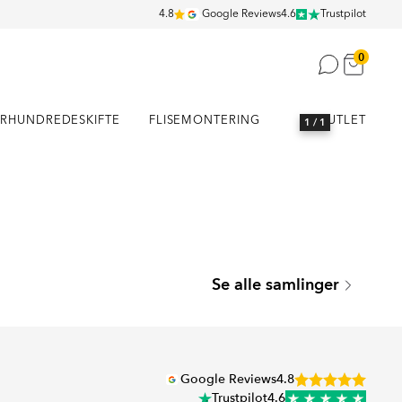
4.8
Google Reviews
4.6
Trustpilot
0
RHUNDREDESKIFTE
FLISEMONTERING
OUTLET
1
/ 1
SEATTLE
Se alle samlinger
Serie
Google Reviews
4.8
Trustpilot
4.6