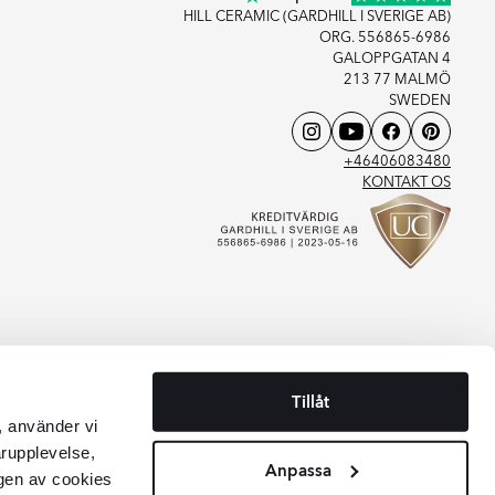
HILL CERAMIC (GARDHILL I SVERIGE AB)
ORG. 556865-6986
GALOPPGATAN 4
213 77 MALMÖ
SWEDEN
+46406083480
KONTAKT OS
Tillåt
, använder vi
arupplevelse,
Anpassa
gen av cookies