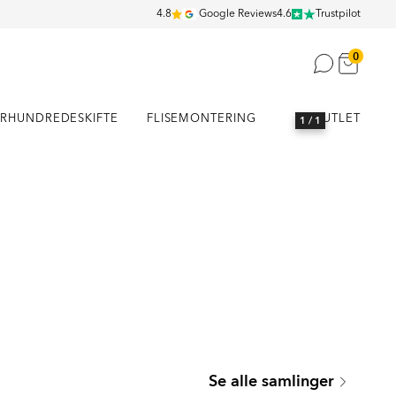
4.8
Google Reviews
4.6
Trustpilot
0
RHUNDREDESKIFTE
FLISEMONTERING
OUTLET
1
/ 1
SEATTLE
Se alle samlinger
Serie