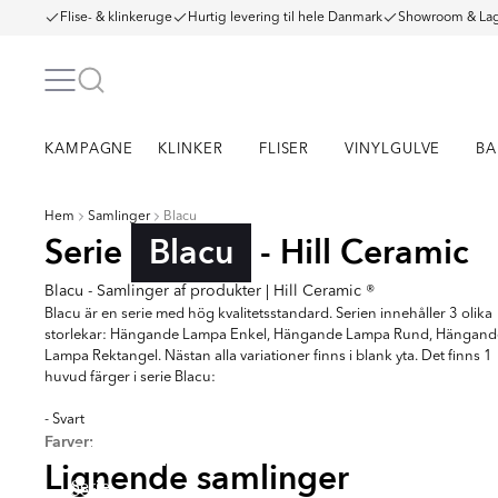
Flise- & klinkeruge
Hurtig levering til hele Danmark
Showroom & Lag
KAMPAGNE
KLINKER
FLISER
VINYLGULVE
BA
Hem
Samlinger
Blacu
Serie
Blacu
- Hill Ceramic
Blacu - Samlinger af produkter | Hill Ceramic ®
Blacu är en serie med hög kvalitetsstandard. Serien innehåller 3 olika
storlekar: Hängande Lampa Enkel, Hängande Lampa Rund, Hängand
Lampa Rektangel. Nästan alla variationer finns i blank yta. Det finns 1
huvud färger i serie Blacu:
- Svart
Farver:
RENOLIA
HELO
FARNEL
MUTR
Lignende samlinger
Serie
Serie
Serie
Serie