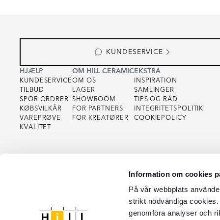
KUNDESERVICE
HJÆLP
OM HILL CERAMIC
EKSTRA
KUNDESERVICE
OM OS
INSPIRATION
TILBUD
LAGER
SAMLINGER
SPOR ORDRER
SHOWROOM
TIPS OG RÅD
KØBSVILKÅR
FOR PARTNERS
INTEGRITETSPOLITIK
VAREPRØVE
FOR KREATØRER
COOKIEPOLICY
KVALITET
Information om cookies p
På vår webbplats använder 
strikt nödvändiga cookies.
genomföra analyser och ri