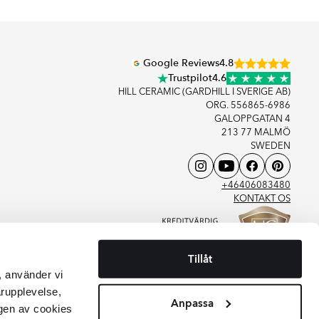
Google Reviews
4.8
Trustpilot
4.6
HILL CERAMIC (GARDHILL I SVERIGE AB)
ORG. 556865-6986
GALOPPGATAN 4
213 77 MALMÖ
SWEDEN
+46406083480
KONTAKT OS
Tillåt
, använder vi
arupplevelse,
Anpassa
gen av cookies